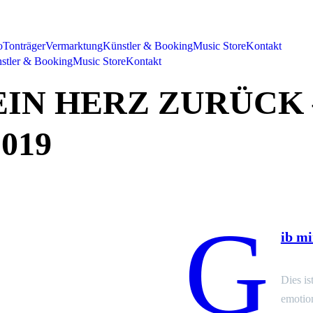
o
Tonträger
Vermarktung
Künstler & Booking
Music Store
Kontakt
stler & Booking
Music Store
Kontakt
EIN HERZ ZURÜCK
019
G
ib m
Dies is
emotion