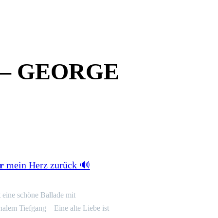
 – GEORGE
ir
mein Herz zurück 🔊
t eine schöne Ballade mit
alem Tiefgang – Eine alte Liebe ist