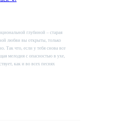
моциональной глубиной – старая
овой любви вы открыты, только
о. Так что, если у тебя снова все
щая мелодия с опасностью в ухе,
твует, как и во всех песнях