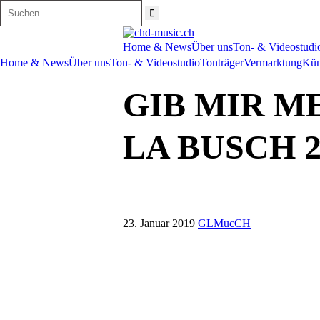
Home & News
Über uns
Ton- & Videostudi
Home & News
Über uns
Ton- & Videostudio
Tonträger
Vermarktung
Kün
GIB MIR M
LA BUSCH 2
23. Januar 2019
GLMucCH