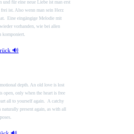
n und für eine neue Liebe ist man erst
frei ist. Also wenn man sein Herz
 hat. Eine eingängige Melodie mit
wieder vorhanden, wie bei allen
h komponiert.
rück 🔊
emotional depth. An old love is lost
s open, only when the heart is free
art all to yourself again. A catchy
naturally present again, as with all
poses.
rück 🔊