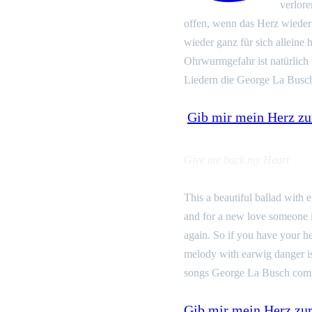
verlore
offen, wenn das Herz wieder 
wieder ganz für sich alleine
Ohrwurmgefahr ist natürlich 
Liedern die George La Busc
Gib mir mein Herz zu
Give me back my Heart
This a beautiful ballad with 
and for a new love someone i
again. So if you have your he
melody with earwig danger is 
songs George La Busch com
Gib mir mein Herz zu