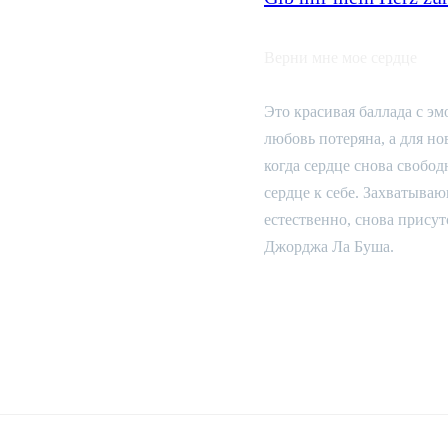
Верни мне мое сердце
Это красивая баллада с э
любовь потеряна, а для н
когда сердце снова свободн
сердце к себе. Захватываю
естественно, снова присутс
Джорджа Ла Буша.