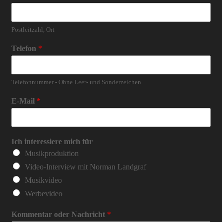
Postleitzahl, Ort
Telefon
*
Telefonnummer - Ohne Leer- und Sonderzeichen
E-Mail
*
Ich interessiere mich für
Musikproduktion
Video-Interview mit Norman Landgraf
Musikvideo
Werbevideo
Kommentar oder Nachricht
*