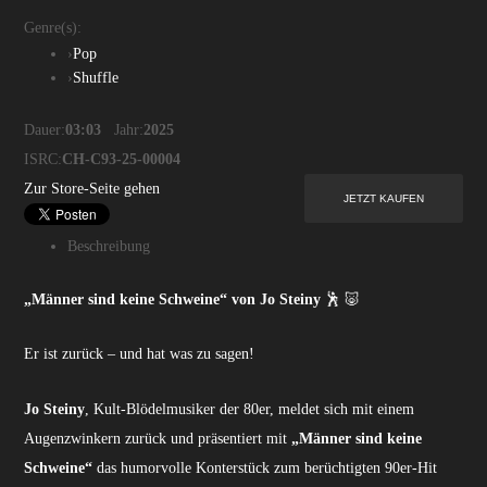
Genre(s):
›
Pop
›
Shuffle
Dauer:
03:03
Jahr:
2025
ISRC:
CH-C93-25-00004
Zur Store-Seite gehen
Beschreibung
„Männer sind keine Schweine“ von Jo Steiny
🕺 🐷
Er ist zurück – und hat was zu sagen!
Jo Steiny
, Kult-Blödelmusiker der 80er, meldet sich mit einem
Augenzwinkern zurück und präsentiert mit
„Männer sind keine
Schweine“
das humorvolle Konterstück zum berüchtigten 90er-Hit