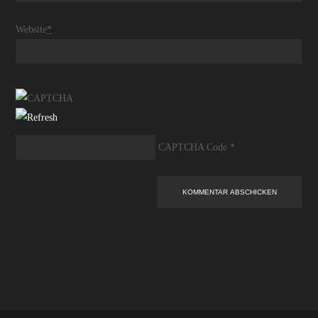
Website
*
CAPTCHA Code
*