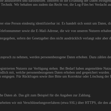
seite auszuliefern und darzustellen. Insofern ist die Erfassung der Daten zwi
r Technik. Wir behalten uns zudem das Recht vor, die Log-Files bei Verdacht a
er eine Person eindeutig identifizierbar ist. Es handelt sich somit um Daten, 
elefonnummer sowie die E-Mail-Adresse, die wir von unseren Nutzern erhalte
tergegeben, sofern der Gesetzgeber dies nicht ausdrücklich verlangt oder aber
in Anspruch zu nehmen, werden personenbezogene Daten erhoben. Dazu zählen d
egistrierten Nutzern zur Verfügung stehen. Bei Bedarf haben angemeldete Nutz
tändlich mit, welche personenbezogenen Daten erhoben und gespeichert wurden. 
n entgegen. Für Rückfragen sowie ihre Bitte um Korrektur oder Löschung der Da
che Daten ab. Das gilt zum Beispiel für die Angaben zur Zahlung.
 arbeiten wir mit Verschlüsselungsverfahren (etwa SSL) über HTTPS, die den a