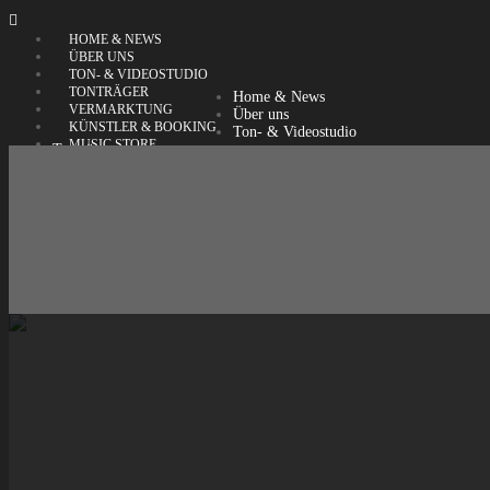

HOME & NEWS
ÜBER UNS
TON- & VIDEOSTUDIO
TONTRÄGER
Home & News
VERMARKTUNG
Über uns
KÜNSTLER & BOOKING
Ton- & Videostudio
MUSIC STORE
Tonträger
KONTAKT
Vermarktung
Künstler & Booking
Music Store
Kontakt