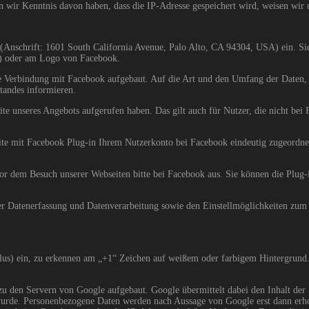
n wir Kenntnis davon haben, dass die IP-Adresse gespeichert wird, weisen wir 
Anschrift: 1601 South California Avenue, Palo Alto, CA 94304, USA) ein. Sie 
r) oder am Logo von Facebook.
te Verbindung mit Facebook aufgebaut. Auf die Art und den Umfang der Daten, 
tandes informieren.
te unseres Angebots aufgerufen haben. Das gilt auch für Nutzer, die nicht bei F
ite mit Facebook Plug-in Ihrem Nutzerkonto bei Facebook eindeutig zugeordnet
.
vor dem Besuch unserer Webseiten bitte bei Facebook aus. Sie können die Plug
atenerfassung und Datenverarbeitung sowie den Einstellmöglichkeiten zum Sc
lus) ein, zu erkennen am „+1“ Zeichen auf weißem oder farbigem Hintergrund. 
 den Servern von Google aufgebaut. Google übermittelt dabei den Inhalt der S
 wurde. Personenbezogene Daten werden nach Aussage von Google erst dann erho