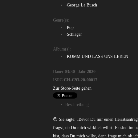
›
George La Busch
Genre(s):
›
Pop
›
Schlager
Album(s):
›
KOMM UND LASS UNS LEBEN
Dauer:
03:30
Jahr:
2020
ISRC:
CH-C93-20-00017
Zur Store-Seite gehen
Beschreibung
😉 Sie sagte: „Bevor Du mir einen Heiratsantrag 
fragst, ob Du mich wirklich willst. Es sind i
bist, dass Du mich willst, dann frage mich ob i