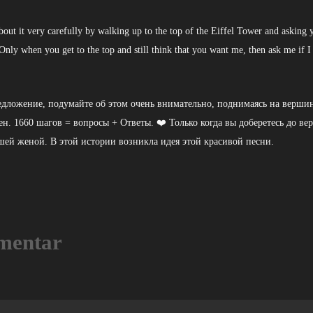
out it very carefully by walking up to the top of the Eiffel Tower and asking 
nly when you get to the top and still think that you want me, then ask me if I 
редложение, подумайте об этом очень внимательно, поднимаясь на верш
ен. 1660 шагов = вопросы + Ответы. ❤️ Только когда вы доберетесь до ве
вашей женой. В этой истории возникла идея этой красивой песни.
mentar