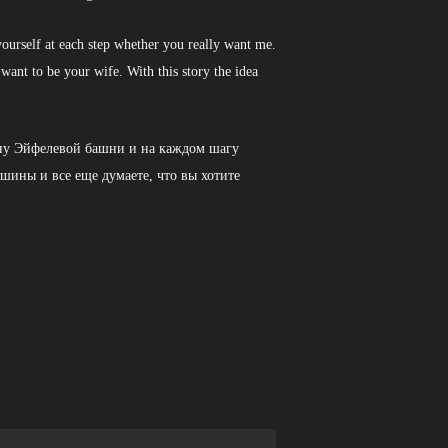
yourself at each step whether you really want me.
want to be your wife. With this story the idea
ину Эйфелевой башни и на каждом шагу
ршины и все еще думаете, что вы хотите