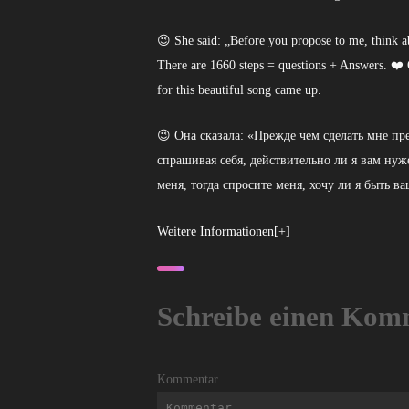
😉 She said: „Before you propose to me, think ab
There are 1660 steps = questions + Answers. ❤️ O
for this beautiful song came up.
😉 Она сказала: «Прежде чем сделать мне п
спрашивая себя, действительно ли я вам нуж
меня, тогда спросите меня, хочу ли я быть 
Weitere Informationen[+]
Schreibe einen Kom
Kommentar