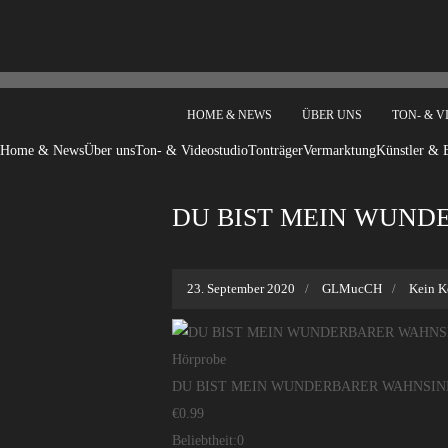
HOME & NEWS
ÜBER UNS
TON- & 
Home & News
Über uns
Ton- & Videostudio
Tonträger
Vermarktung
Künstler & 
DU BIST MEIN WUND
23. September 2020
GLMucCH
Kein 
Hörprobe
DU BIST MEIN WUNDERBARER WAHNSIN
€0.99
Beliebtheit:
0