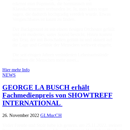
erkennt man Popmusik, die harmonisch mit
Klassikelementen verbunden ist. Ja, man kann sogar
sagen, die dadurch hochgradig veredelt wurde. Etwas
Vergleichbares ist kaum zu finden.
Der Background ist mit einem riesigen Orchester gefüllt
und ein moderner, satter Sound besticht. Hinzu kommt
der Text, der mit Botschaften gefüllt ist und aktuell auf
die Lage und Gefühle der Menschen weltweit eingeht.
Die seit einigen Jahren veränderten Lebensumstände
brachten die Menschen mehr ausei...
Hier mehr Info
NEWS
GEORGE LA BUSCH erhält
Fachmedienpreis von SHOWTREFF
INTERNATIONAL
26. November 2022
GLMucCH
Voller Freude und Stolz habe ich gestern, am 25.11.2022, meinen