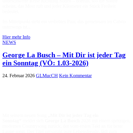
unbeschwerte Reise Richtung Süden – dorthin, wo die Sonne
scheint, das Meer ruft und jeder Kilometer ein Stück Freiheit
bedeutet.
Im Mittelpunkt steht ein verliebtes Paar, das gemeinsam im Cabrio
unterwegs ist...
Hier mehr Info
NEWS
George La Busch – Mit Dir ist jeder Tag
ein Sonntag (VÖ: 1.03-2026)
24. Februar 2026
GLMucCH
Kein Kommentar
Mit seinem neuen Song
„Mit Dir ist jeder Tag ein
Sonntag“
meldet sich
George La Busch
2026 mit einem spritzigen,
modernen Countrysong zurück, der vom ersten Takt an für beste
Laune sorgt. Der Titel versprüht pure Lebensfreude, lädt zum