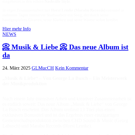
eingebettet in den echten
Nashville Style
.
In enger Zusammenarbeit mit
Horst Lemke (Marabu Records)
entstand in
mehreren Tagen intensiver Studioarbeit ein Song, der durch seine
handgespielten Gitarren, seine Klarheit und seine Wärme sofort berührt...
Hier mehr Info
NEWS
📀 Musik & Liebe 📀 Das neue Album ist
da
24. März 2025
GLMucCH
Kein Kommentar
„Musik & Liebe“ – Von George La Busch – Ein Meisterwerk
der Musikproduktion
Nach einem Jahr intensiver Arbeit und kreativer Zusammenarbeit ist
es endlich soweit: Das neue Album „Musik & Liebe“ von George
La Busch erscheint. Das Album umfasst 13 Titel plus einen
exklusiven Bonustitel und ist das Ergebnis einer einzigartigen
Gemeinschaftsproduktion zwischen CHD Sound & Music (Georg
Labusch) und Marabu Records (Horst Lemke).