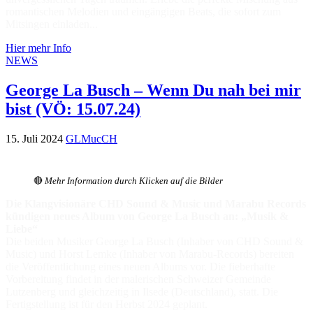
romantischen Melodien und eingängigen Beats, die sofort zum
Mitsingen einladen...
Hier mehr Info
NEWS
George La Busch – Wenn Du nah bei mir
bist (VÖ: 15.07.24)
15. Juli 2024
GLMucCH
🔴
Mehr Information durch Klicken auf die Bilder
Die Klangvisionäre CHD Sound & Music und Marabu Records
kündigen neues Album von George La Busch an: „Musik &
Liebe“
Die beiden Musiker George La Busch (Inhaber von CHD Sound &
Music) und Horst Lemke (Inhaber von Marabu-Records) bereiten
die Veröffentlichung eines neuen Albums vor. Die fieberhafte
Vorbereitung findet in der malerischen Schweizer Gemeinde
Lutzenberg und gleichzeitig in Ilsede (Deutschland), statt. Die
Fertigstellung ist für den Herbst 2024 geplant.