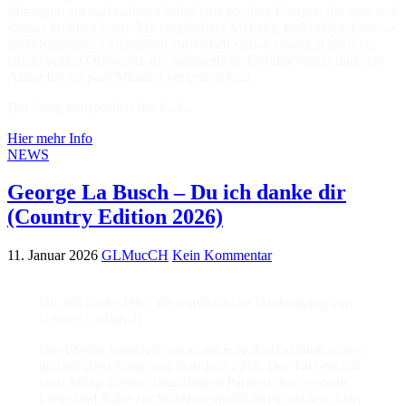
Mitsingen ein und entfaltet sofort eine positive Energie, der man sich
kaum entziehen kann. Mit eingängiger Melodie, treibendem Groove
und charmanter Leichtigkeit entwickelt sich der Song schnell zu
einem echten Ohrwurm, der sommerliche Gefühle weckt und den
Alltag für ein paar Minuten vergessen lässt.
Der Song transportiert das Gef...
Hier mehr Info
NEWS
George La Busch – Du ich danke dir
(Country Edition 2026)
11. Januar 2026
GLMucCH
Kein Kommentar
Du, ich danke Dir – die musikalische Danksagung von
George La Busch
Das ist eine komplett neu arrangierte Radioedition seines
gefühlvollen Songs aus dem Jahr 2019. Der Titel erzählt
vom Alltag in einer langjährigen Partnerschaft – wenn
Liebe und Nähe zur Selbstverständlichkeit werden. Man