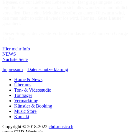
Élysées
, die zur Liebe des Lebens wird. Der gut gelungene Text
regt die Fantasie an und man kann sich alles wunderbar und bildlich
vorstellen. Dazu eine Melodie die sofort zu einem Ohrwurm wird,
den man nicht so schnell wieder los wird. Hier ist
„Gute Laune“
garantiert.
Dieser Song ist der zweite Vorbote für das neue Album von George
La Bu...
Hier mehr Info
NEWS
Nächste Seite
Impressum
Datenschutzerklärung
Home & News
Über uns
Ton- & Videostudio
Tonträger
Vermarktung
Künstler & Booking
Music Store
Kontakt
Copyright © 2018-2022
chd-music.ch
www.CHD-Music.ch