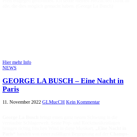
Preis entgegen genommen. Ich sende meinen Herzlichen Dank an
alle, die dies möglich gemacht haben. (George La Busch)
Hier mehr Info
NEWS
GEORGE LA BUSCH – Eine Nacht in
Paris
11. November 2022
GLMucCH
Kein Kommentar
George La Busch
bringt einen ganz neuen Schwung in die
verstaubte Schlagerwelt. Seine Pop- und Rockmusikeinlagen
bringen richtig frischen Wind in diese Musikart.
„Eine Nacht in
Paris“
handelt von einer zufälligen Begegnung auf der
Champs-