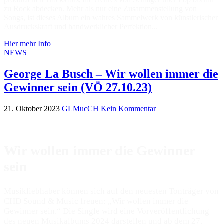
zu Rock abdecken. Mehr als nur eine Zusammenstellung von
Songs, ist dieses Album ein wahres Sammelwerk von künstlerischer
Ausdruckskraft und handwerklicher Perfektion...
Hier mehr Info
NEWS
George La Busch – Wir wollen immer die
Gewinner sein (VÖ 27.10.23)
21. Oktober 2023
GLMucCH
Kein Kommentar
Wir wollen immer die Gewinner
sein
Musikliebhaber können sich auf den neuesten Tonträger von
CHD Sound & Music freuen: „Wir wollen immer die
Gewinner sein.“ Die Single wird eine Vorveröffentlichung
des neuen Musikalbums 2024 darstellen und ab dem 27.