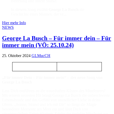
Befreiung und innere Stärke.
In diesem Song erzählt
George La Busch
die
Geschichte eines Mannes, der ve...
Hier mehr Info
NEWS
George La Busch – Für immer dein – Für
immer mein (VÖ: 25.10.24)
25. Oktober 2024
GLMucCH
„Für immer Dein – Für immer mein“ – der neue Song von
George La Busch
Lass Dich entführen an die traumhaften Küsten des Mittelmeers!
Mit seinem neuesten Hit bringt George La Busch die unbeschwerte
Lebensfreude und das Gefühl von unendlicher Liebe in deine
Ohren. „Sonne, Strand und ich mit Dir“ so fängt die Magie
besonderer Momente am Meer ein und lässt Dich von
unvergesslichen Tagen träumen. Erlebe die perfekte Mischung aus