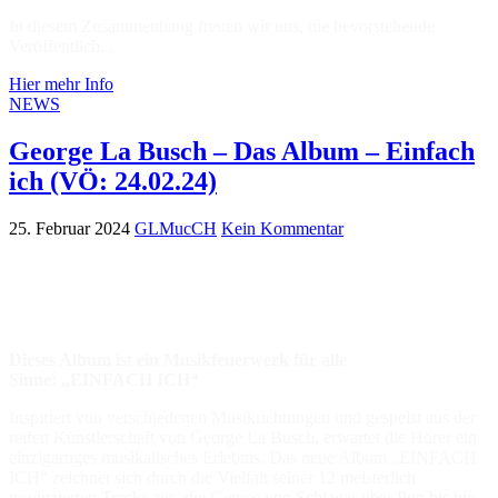
In diesem Zusammenhang freuen wir uns, die bevorstehende
Veröffentlich...
Hier mehr Info
NEWS
George La Busch – Das Album – Einfach
ich (VÖ: 24.02.24)
25. Februar 2024
GLMucCH
Kein Kommentar
Dieses Album ist ein Musikfeuerwerk für alle
Sinne:
„EINFACH ICH“
Inspiriert von verschiedenen Musikrichtungen und gespeist aus der
reifen Künstlerschaft von George La Busch, erwartet die Hörer ein
einzigartiges musikalisches Erlebnis. Das neue Album „EINFACH
ICH“ zeichnet sich durch die Vielfalt seiner 12 meisterlich
produzierten Tracks aus, die Genres von Schlager über Pop bis hin