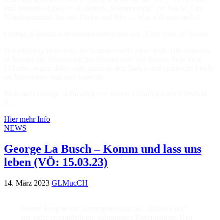
und humorvoll geht es in diesem „Sommersong“ zur Sache. Eine
Mittelmeerinsel, Strand, Paella und Bier… Was will man mehr?
George la Busch reist musikalisch gerne auf „Eine Insel im Süden“
Der Frühling ist da und der Sommer nicht mehr weit. Das bedeutet
es kommt die Urlaubszeit mit Wärme und viel Sonne. Sehr viele
Urlauber reisen daher sehr gerne in den Süden und spanische Inseln
im Mittelmeer sind sehr begehrt.
Weil auch George la Busch gerne seinen Urlaub auf einer Insel im
S...
Hier mehr Info
NEWS
George La Busch – Komm und lass uns
leben (VÖ: 15.03.23)
14. März 2023
GLMucCH
Dieser Song ist ein aussergewöhnliches „Musikwerk“,
mit einer erstaunlich gut gelungenen Komposition. Hier