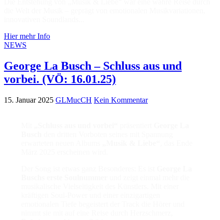
Die Entstehung von „Musik & Liebe“ war eine wahre Reise durch
die Welt der Musik – geprägt von emotionalen Musikvariationen,
innovativen Soundlands...
Hier mehr Info
NEWS
George La Busch – Schluss aus und
vorbei. (VÖ: 16.01.25)
15. Januar 2025
GLMucCH
Kein Kommentar
Mit
„Schluss aus und vorbei“
präsentiert
George La
Busch
den dritten Vorboten seines mit Spannung
erwarteten neuen Albums
„Musik & Liebe“
, das Ende
März 2025 erscheinen wird.
Der Song ist etwas ganz Besonderes: Es ist
George La
Buschs erste Soulnummer
und zeigt einmal mehr die
musikalische Vielseitigkeit des Künstlers. Mit einer
kräftigen Soul-Power und einer einzigartigen
emotionalen Tiefe begeistert der Track die Hörer und
nimmt sie mit auf eine Reise durch Herzschmerz,