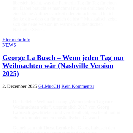
übersieht leicht, was die Partnerin Tag für Tag für einen
tut. Dabei braucht es manchmal nur ein ehrliches Wort,
eine kleine Aufmerksamkeit oder einfach ein: „Du, ich
danke dir – dass du für mich da bist!“ Musikalisch zeigt
sich die neue Version im warmen, authentischen
Nashville-Style...
Hier mehr Info
NEWS
George La Busch – Wenn jeden Tag nur
Weihnachten wär (Nashville Version
2025)
2. Dezember 2025
GLMucCH
Kein Kommentar
Der beliebte Weihnachtssong
„Wenn jeden Tag nur
Weihnachten wär“
, ursprünglich 2017 von
Georg
Labusch
geschrieben und veröffentlicht, erscheint nun in
einem komplett neuen musikalischen Gewand.
Gemeinsam mit
Horst Lemke
hat Georg Labusch den