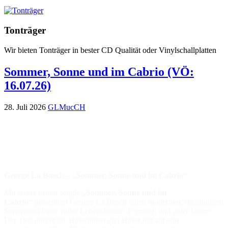
Tonträger
Wir bieten Tonträger in bester CD Qualität oder Vinylschallplatten
Sommer, Sonne und im Cabrio (VÖ:
16.07.26)
28. Juli 2026
GLMucCH
George La Busch – „Sommer, Sonne und im Cabrio“
Mit seiner neuen Single
„Sommer, Sonne und im
Cabrio“
präsentiert George La Busch einen modernen, eingängigen
Sommerschlager voller Lebensfreude, Fernweh und guter Laune.
Der Titel nimmt die Hörerinnen und Hörer mit auf eine