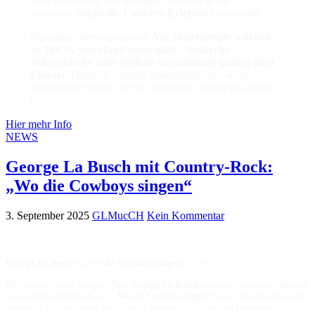
Titel vollständig neu arrangiert und ihn in ein
modernes
Nashville-Country-Erlebnis
verwandelt.
Besonders hervorzuheben:
Alle Instrumente wurden
zu 100 % von Hand eingespielt –
keinerlei
elektronische oder digitale Instrumente kamen zum
Einsatz.
Dadurch entsteht einauthentischer, warm-
organischer Sound, der die besondere Magie des Songs
t...
Hier mehr Info
NEWS
George La Busch mit Country-Rock:
„Wo die Cowboys singen“
3. September 2025
GLMucCH
Kein Kommentar
George La Busch
–
„Wo die Cowboys singen“
🤠 🎶
Mit seinem neuen Song eröﬀnet
George La Busch
ein ganz besonderes Kapitel
seiner musikalischen Reise.
„Wo die
Cowboys singen“
ist nicht einfach nur ein
weiterer Titel – es ist ein Stück voller Sehnsucht, Bilder und Emotionen,