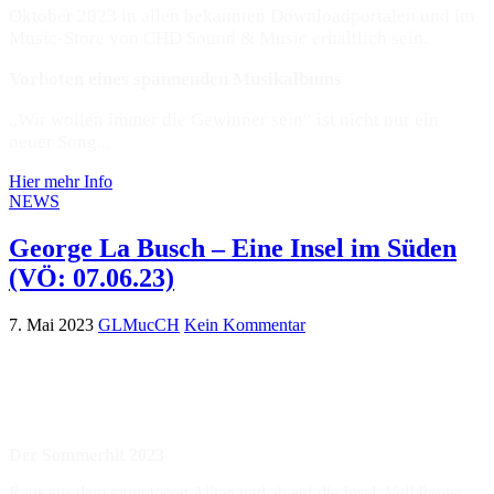
Oktober 2023 in allen bekannten Downloadportalen und im
Music-Store von CHD Sound & Music erhältlich sein.
Vorboten eines spannenden Musikalbums
„Wir wollen immer die Gewinner sein“ ist nicht nur ein
neuer Song...
Hier mehr Info
NEWS
George La Busch – Eine Insel im Süden
(VÖ: 07.06.23)
7. Mai 2023
GLMucCH
Kein Kommentar
Der Sommerhit 2023
Raus aus dem monotonen Alltag und ab auf die Insel. Voll Power