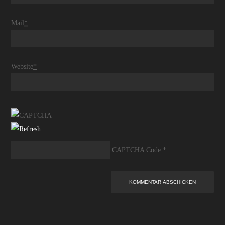
Mail
*
Website
*
CAPTCHA Code
*