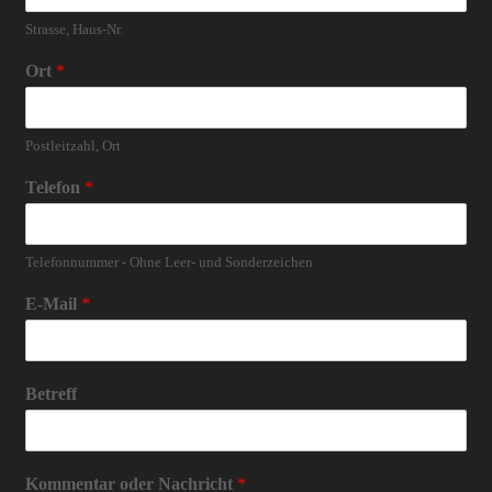
Strasse, Haus-Nr.
Ort
*
Postleitzahl, Ort
Telefon
*
Telefonnummer - Ohne Leer- und Sonderzeichen
E-Mail
*
Betreff
Kommentar oder Nachricht
*