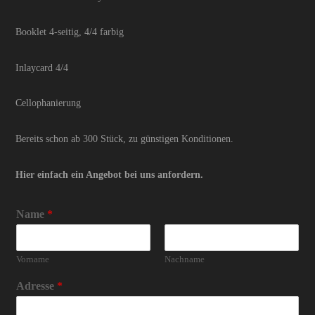
Booklet 4-seitig, 4/4 farbig
Inlaycard 4/4
Cellophanierung
Bereits schon ab 300 Stück, zu günstigen Konditionen.
Hier einfach ein Angebot bei uns anfordern.
Name
*
Vorname
Nachname
Adresse
*