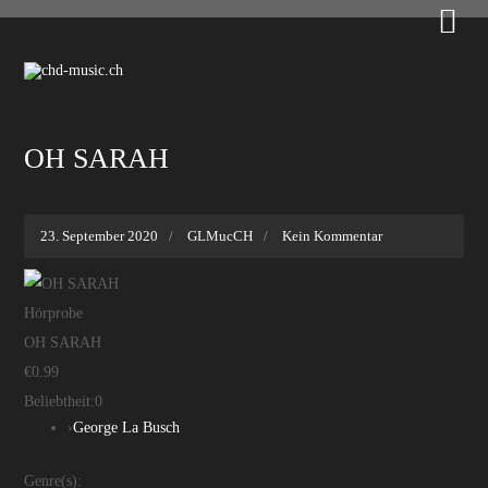

OH SARAH
23. September 2020
GLMucCH
Kein Kommentar
Hörprobe
OH SARAH
€0.99
Beliebtheit:
0
›
George La Busch
Genre(s):