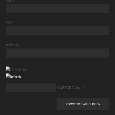
Name
*
Mail
*
Website
*
CAPTCHA Code
*