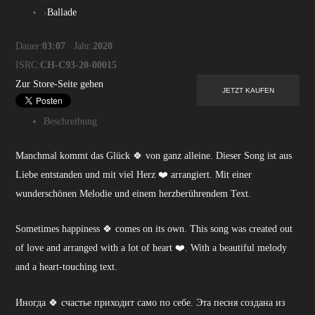
›
Ballade
Dauer:
03:07
Jahr:
2020
ISRC:
CH-C93-20-00015
Zur Store-Seite gehen
Beschreibung
Manchmal kommt das Glück 🍀 von ganz alleine. Dieser Song ist aus
Liebe entstanden und mit viel Herz ❤️ arrangiert. Mit einer
wunderschönen Melodie und einem herzberührendem Text.
Sometimes happiness 🍀 comes on its own. This song was created out
of love and arranged with a lot of heart ❤️. With a beautiful melody
and a heart-touching text.
Иногда 🍀 счастье приходит само по себе. Эта песня создана из