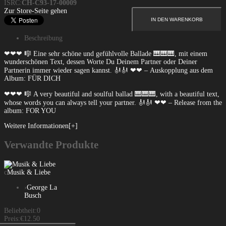
ISRC:
CH-C93-17-00009
Zur Store-Seite gehen
Beschreibung
❤❤❤ 🎼 Eine sehr schöne und gefühlvolle Ballade 🎹🎹🎹, mit einem
wunderschönen Text, dessen Worte Du Deinem Partner oder Deiner
Partnerin immer wieder sagen kannst. 🎻🎻 ❤❤ – Auskopplung aus dem
Album: FÜR DICH
❤❤❤ 🎼 A very beautiful and soulful ballad 🎹🎹🎹, with a beautiful text,
whose words you can always tell your partner. 🎻🎻 ❤❤ – Release from the
album: FOR YOU
Weitere Informationen[+]
Verwandte Produkte
c
Musik & Liebe
›
George La
Busch
Beliebtheit:
0
Preis:
€12.50