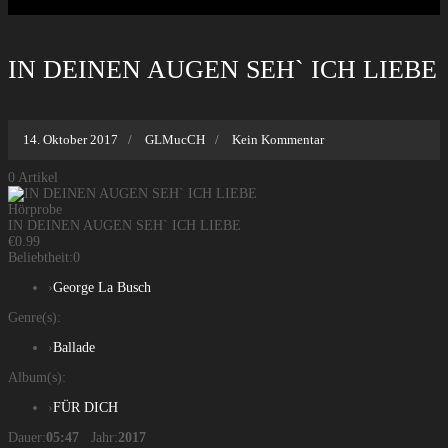
IN DEINEN AUGEN SEH` ICH LIEBE
14. Oktober 2017
GLMucCH
Kein Kommentar
0
Artikel
Hörprobe
IN DEINEN AUGEN SEH` ICH LIEBE
€0.99
Beliebtheit:
0
›
George La Busch
Genre(s):
›
Ballade
Album(s):
›
FÜR DICH
Dauer:
05:47
Jahr:
2017