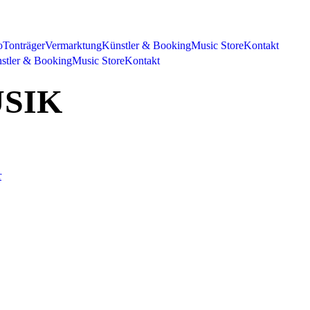
o
Tonträger
Vermarktung
Künstler & Booking
Music Store
Kontakt
stler & Booking
Music Store
Kontakt
USIK
r