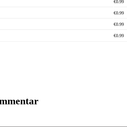
€0.99
€0.99
€0.99
€0.99
 Von einfühlsam Balladen über Disco-Sound bis zum Rocken Roll. Wiede
usch mit Musik, deren Stil man nicht in eine herkömmliche Richtung e
ie berührt.
ommentar