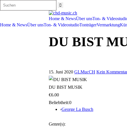
Home & News
Über uns
Ton- & Videostudi
Home & News
Über uns
Ton- & Videostudio
Tonträger
Vermarktung
Kün
DU BIST M
15. Juni 2020
GLMucCH
Kein Kommenta
DU BIST MUSIK
€6.00
Beliebtheit:
0
›
George La Busch
Genre(s):