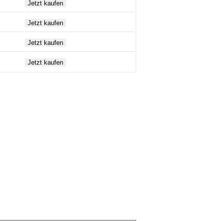
r einmal sind hier die unterschiedlichen
inordnen kann. Toller Sound mit guten