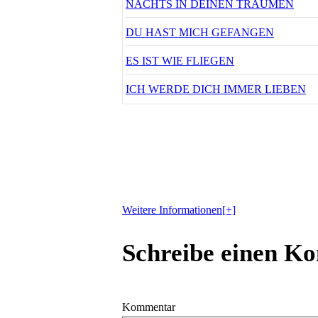
NACHTS IN DEINEN TRÄUMEN
DU HAST MICH GEFANGEN
ES IST WIE FLIEGEN
ICH WERDE DICH IMMER LIEBEN
Das neue Album mit sieben schönen Titeln.
Stilrichtungen bemerkenswert. George La B
Texten. Eben… George La Busch – Musik d
Weitere Informationen[+]
Schreibe einen K
Kommentar