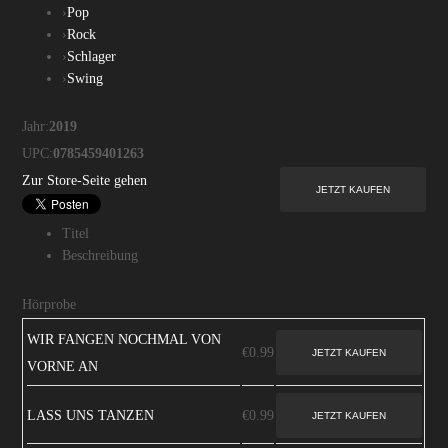
›
Pop
›
Rock
›
Schlager
›
Swing
Jahr:
2019
UPC:
0785459401263
Zur Store-Seite gehen
Titel
Beschreibung
Hörprobe
WIR FANGEN NOCHMAL VON
€0.99
VORNE AN
LASS UNS TANZEN
€0.99