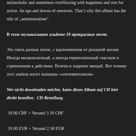
melancholic and sometimes overflowing with happiness and zest for
action. An ups and downs of emotions. That’s why this album has the
title of „sentimentalism“.
В этом музыкальном альбоме 19 прекрасных песен.
Это смесь разных песен, с вдохновением от реальной жизни.
Иногда меланхоличный, а иногда переполненный счастьем и
стремлением к действию. Взлеты и падения эмоций. Вот почему
этот альбом носит название «сентиментализм».
Wer nicht downloaden möchte, kann dieses Album auf CD hier
direkt bestellen:
CD-Bestellung
19.00 CHF + Versand 3.50 CHF
19.00 EUR + Versand 2.50 EUR