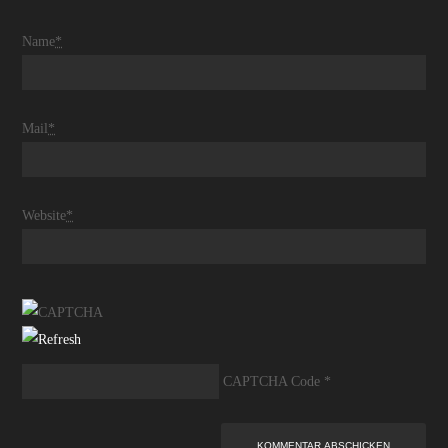
Name
*
Mail
*
Website
*
CAPTCHA Code
*