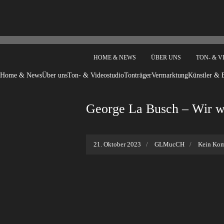
HOME & NEWS
ÜBER UNS
TON- & 
Home & News
Über uns
Ton- & Videostudio
Tonträger
Vermarktung
Künstler & 
George La Busch – Wir w
21. Oktober 2023
GLMucCH
Kein Ko