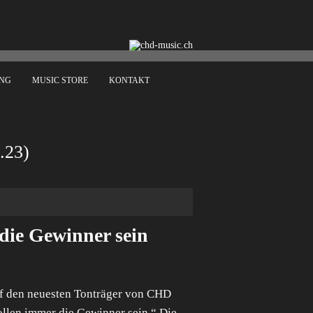
ING
MUSIC STORE
KONTAKT
.23)
die Gewinner sein
f den neuesten Tonträger von CHD
llen immer die Gewinner sein.“ Die