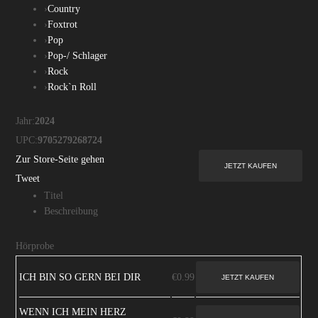
›
Country
›
Foxtrot
›
Pop
›
Pop-/ Schlager
›
Rock
›
Rock`n Roll
Jahr:
2024
UPC:
9705279268724
Zur Store-Seite gehen
Tweet
Titel
Beschreibung
Hörprobe
ICH BIN SO GERN BEI DIR
€0.99
WENN ICH MEIN HERZ