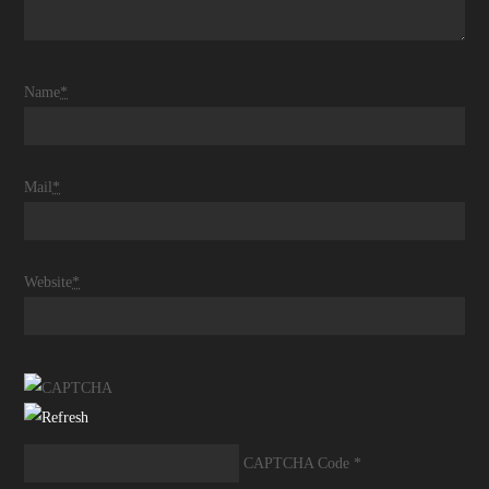
Name
*
Mail
*
Website
*
CAPTCHA Code
*