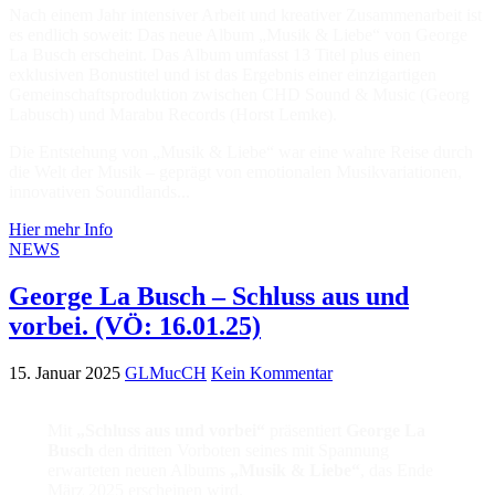
Nach einem Jahr intensiver Arbeit und kreativer Zusammenarbeit ist
es endlich soweit: Das neue Album „Musik & Liebe“ von George
La Busch erscheint. Das Album umfasst 13 Titel plus einen
exklusiven Bonustitel und ist das Ergebnis einer einzigartigen
Gemeinschaftsproduktion zwischen CHD Sound & Music (Georg
Labusch) und Marabu Records (Horst Lemke).
Die Entstehung von „Musik & Liebe“ war eine wahre Reise durch
die Welt der Musik – geprägt von emotionalen Musikvariationen,
innovativen Soundlands...
Hier mehr Info
NEWS
George La Busch – Schluss aus und
vorbei. (VÖ: 16.01.25)
15. Januar 2025
GLMucCH
Kein Kommentar
Mit
„Schluss aus und vorbei“
präsentiert
George La
Busch
den dritten Vorboten seines mit Spannung
erwarteten neuen Albums
„Musik & Liebe“
, das Ende
März 2025 erscheinen wird.