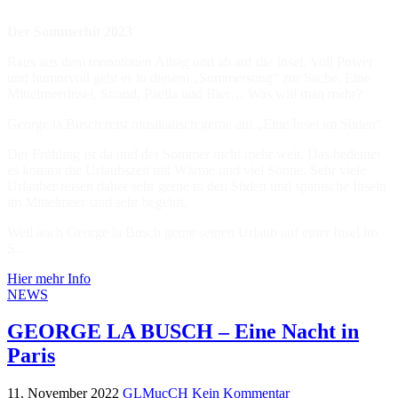
Der Sommerhit 2023
Raus aus dem monotonen Alltag und ab auf die Insel. Voll Power
und humorvoll geht es in diesem „Sommersong“ zur Sache. Eine
Mittelmeerinsel, Strand, Paella und Bier… Was will man mehr?
George la Busch reist musikalisch gerne auf „Eine Insel im Süden“
Der Frühling ist da und der Sommer nicht mehr weit. Das bedeutet
es kommt die Urlaubszeit mit Wärme und viel Sonne. Sehr viele
Urlauber reisen daher sehr gerne in den Süden und spanische Inseln
im Mittelmeer sind sehr begehrt.
Weil auch George la Busch gerne seinen Urlaub auf einer Insel im
S...
Hier mehr Info
NEWS
GEORGE LA BUSCH – Eine Nacht in
Paris
11. November 2022
GLMucCH
Kein Kommentar