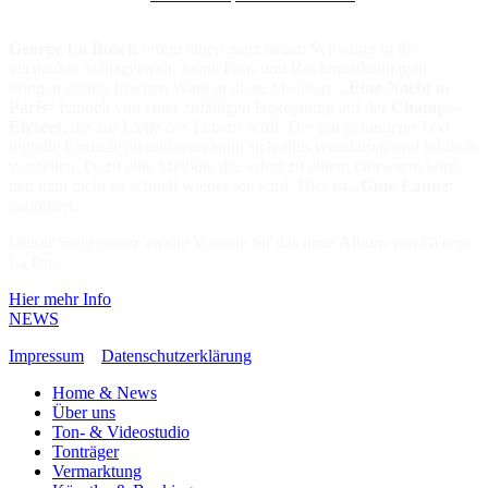
George La Busch
bringt einen ganz neuen Schwung in die
verstaubte Schlagerwelt. Seine Pop- und Rockmusikeinlagen
bringen richtig frischen Wind in diese Musikart.
„Eine Nacht in
Paris“
handelt von einer zufälligen Begegnung auf der
Champs-
Élysées
, die zur Liebe des Lebens wird. Der gut gelungene Text
regt die Fantasie an und man kann sich alles wunderbar und bildlich
vorstellen. Dazu eine Melodie die sofort zu einem Ohrwurm wird,
den man nicht so schnell wieder los wird. Hier ist
„Gute Laune“
garantiert.
Dieser Song ist der zweite Vorbote für das neue Album von George
La Bu...
Hier mehr Info
NEWS
Impressum
Datenschutzerklärung
Home & News
Über uns
Ton- & Videostudio
Tonträger
Vermarktung