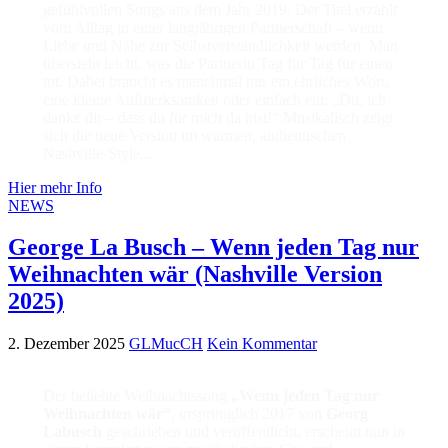
gefühlvollen Songs aus dem Jahr 2019. Der Titel erzählt
vom Alltag in einer langjährigen Partnerschaft – wenn
Liebe und Nähe zur Selbstverständlichkeit werden. Man
übersieht leicht, was die Partnerin Tag für Tag für einen
tut. Dabei braucht es manchmal nur ein ehrliches Wort,
eine kleine Aufmerksamkeit oder einfach ein: „Du, ich
danke dir – dass du für mich da bist!“ Musikalisch zeigt
sich die neue Version im warmen, authentischen
Nashville-Style...
Hier mehr Info
NEWS
George La Busch – Wenn jeden Tag nur
Weihnachten wär (Nashville Version
2025)
2. Dezember 2025
GLMucCH
Kein Kommentar
Der beliebte Weihnachtssong
„Wenn jeden Tag nur
Weihnachten wär“
, ursprünglich 2017 von
Georg
Labusch
geschrieben und veröffentlicht, erscheint nun in