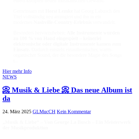
einem komplett neuen musikalischen Gewand.
Gemeinsam mit
Horst Lemke
hat Georg Labusch den
Titel vollständig neu arrangiert und ihn in ein
modernes
Nashville-Country-Erlebnis
verwandelt.
Besonders hervorzuheben:
Alle Instrumente wurden
zu 100 % von Hand eingespielt –
keinerlei
elektronische oder digitale Instrumente kamen zum
Einsatz.
Dadurch entsteht einauthentischer, warm-
organischer Sound, der die besondere Magie des Songs
t...
Hier mehr Info
NEWS
📀 Musik & Liebe 📀 Das neue Album ist
da
24. März 2025
GLMucCH
Kein Kommentar
„Musik & Liebe“ – Von George La Busch – Ein Meisterwerk
der Musikproduktion