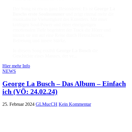
Der Song ist etwas ganz Besonderes: Es ist
George La
Buschs erste Soulnummer
und zeigt einmal mehr die
musikalische Vielseitigkeit des Künstlers. Mit einer
kräftigen Soul-Power und einer einzigartigen
emotionalen Tiefe begeistert der Track die Hörer und
nimmt sie mit auf eine Reise durch Herzschmerz,
Befreiung und innere Stärke.
In diesem Song erzählt
George La Busch
die
Geschichte eines Mannes, der ve...
Hier mehr Info
NEWS
George La Busch – Das Album – Einfach
ich (VÖ: 24.02.24)
25. Februar 2024
GLMucCH
Kein Kommentar