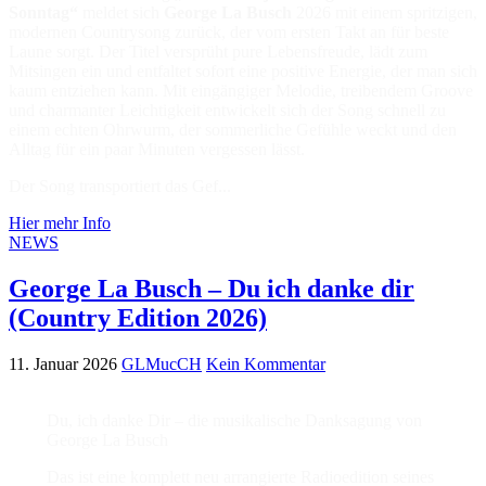
Sonntag“
meldet sich
George La Busch
2026 mit einem spritzigen,
modernen Countrysong zurück, der vom ersten Takt an für beste
Laune sorgt. Der Titel versprüht pure Lebensfreude, lädt zum
Mitsingen ein und entfaltet sofort eine positive Energie, der man sich
kaum entziehen kann. Mit eingängiger Melodie, treibendem Groove
und charmanter Leichtigkeit entwickelt sich der Song schnell zu
einem echten Ohrwurm, der sommerliche Gefühle weckt und den
Alltag für ein paar Minuten vergessen lässt.
Der Song transportiert das Gef...
Hier mehr Info
NEWS
George La Busch – Du ich danke dir
(Country Edition 2026)
11. Januar 2026
GLMucCH
Kein Kommentar
Du, ich danke Dir – die musikalische Danksagung von
George La Busch
Das ist eine komplett neu arrangierte Radioedition seines