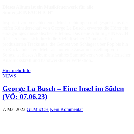
Dieses Album ist ein Musikfeuerwerk für alle
Sinne:
„EINFACH ICH“
Inspiriert von verschiedenen Musikrichtungen und gespeist aus der
reifen Künstlerschaft von George La Busch, erwartet die Hörer ein
einzigartiges musikalisches Erlebnis. Das neue Album „EINFACH
ICH“ zeichnet sich durch die Vielfalt seiner 12 meisterlich
produzierten Tracks aus, die Genres von Schlager über Pop bis hin
zu Rock abdecken. Mehr als nur eine Zusammenstellung von
Songs, ist dieses Album ein wahres Sammelwerk von künstlerischer
Ausdruckskraft und handwerklicher Perfektion...
Hier mehr Info
NEWS
George La Busch – Eine Insel im Süden
(VÖ: 07.06.23)
7. Mai 2023
GLMucCH
Kein Kommentar