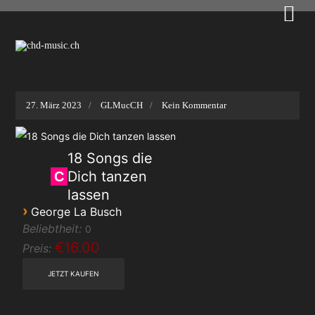

27. März 2023
GLMucCH
Kein Kommentar
18 Songs die
Dich tanzen
C
lassen
›
George La Busch
Beliebtheit:
0
€16.00
Preis: