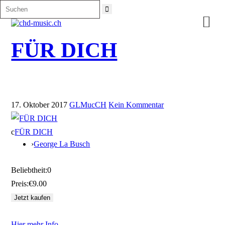

FÜR DICH
17. Oktober 2017
GLMucCH
Kein Kommentar
c
FÜR DICH
›
George La Busch
Beliebtheit:
0
Preis:
€9.00
Hier mehr Info