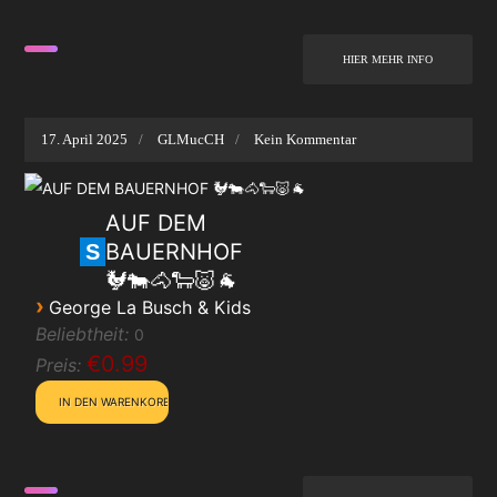
HIER MEHR INFO
17. April 2025
GLMucCH
Kein Kommentar
AUF DEM
BAUERNHOF
S
🐓🐄🐴🐑🐷🐐
›
George La Busch & Kids
Beliebtheit:
0
€0.99
Preis: