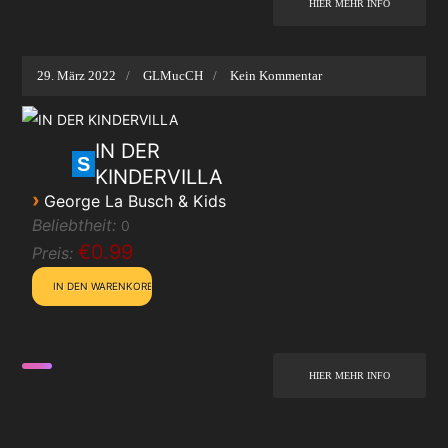
HIER MEHR INFO
29. März 2022
GLMucCH
Kein Kommentar
IN DER
S
KINDERVILLA
›
George La Busch & Kids
Beliebtheit:
0
€0.99
Preis:
HIER MEHR INFO