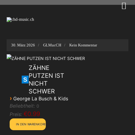

30. März 2026
GLMucCH
Kein Kommentar
ZÄHNE
PUTZEN IST
S
NICHT
SCHWER
›
George La Busch & Kids
Beliebtheit:
0
€0.99
Preis: