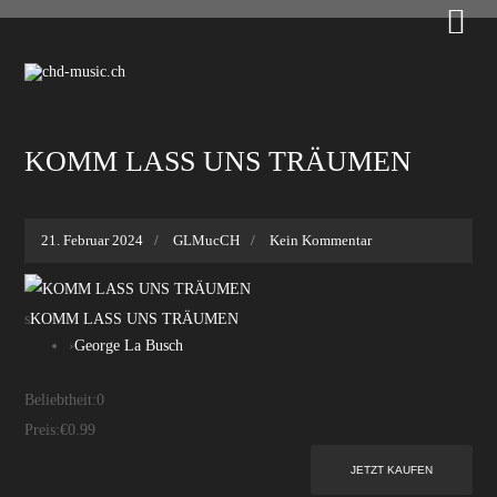

KOMM LASS UNS TRÄUMEN
21. Februar 2024
GLMucCH
Kein Kommentar
s
KOMM LASS UNS TRÄUMEN
›
George La Busch
Beliebtheit:
0
Preis:
€0.99