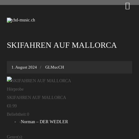

SKIFAHREN AUF MALLORCA
1. August 2024
GLMucCH
Hörprobe
SKIFAHREN AUF MALLORCA
€0.99
Beliebtheit:
0
›
Norman – DER WEDLER
Genre(s):