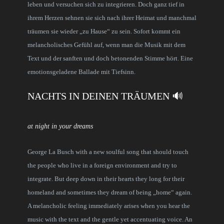
leben und versuchen sich zu integrieren. Doch ganz tief in
ihrem Herzen sehnen sie sich nach ihrer Heimat und manchmal
träumen sie wieder „zu Hause“ zu sein. Sofort kommt ein
melancholisches Gefühl auf, wenn man die Musik mit dem
Text und der sanften und doch betonenden Stimme hört. Eine
emotionsgeladene Ballade mit Tiefsinn.
NACHTS IN DEINEN TRÄUMEN 🔊
at night in your dreams
George La Busch with a new soulful song that should touch
the people who live in a foreign environment and try to
integrate. But deep down in their hearts they long for their
homeland and sometimes they dream of being „home“ again.
A melancholic feeling immediately arises when you hear the
music with the text and the gentle yet accentuating voice. An