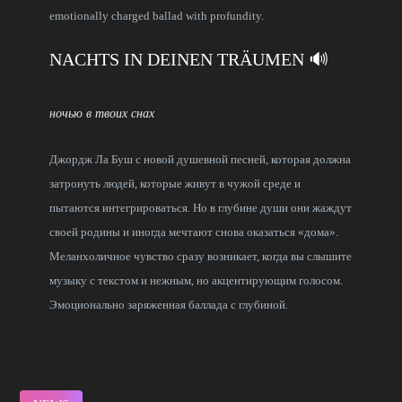
emotionally charged ballad with profundity.
NACHTS IN DEINEN TRÄUMEN 🔊
ночью в твоих снах
Джордж Ла Буш с новой душевной песней, которая должна
затронуть людей, которые живут в чужой среде и
пытаются интегрироваться. Но в глубине души они жаждут
своей родины и иногда мечтают снова оказаться «дома».
Меланхоличное чувство сразу возникает, когда вы слышите
музыку с текстом и нежным, но акцентирующим голосом.
Эмоционально заряженная баллада с глубиной.