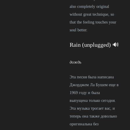
also completely original
without great technique, so
that the feeling touches your
soul better.
Rain (unplugged) 🔊
дождь
Эта песня была написана
Джорджем Ла Бушем еще в
1969 году и была
выпущена только сегодня.
Эта музыка трогает вас, и
теперь она также довольно
оригинальна без