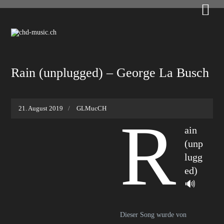

Rain (unplugged) – George La Busch
21. August 2019
GLMucCH
R
ain
(unp
lugg
ed)
🔊
Dieser Song wurde von