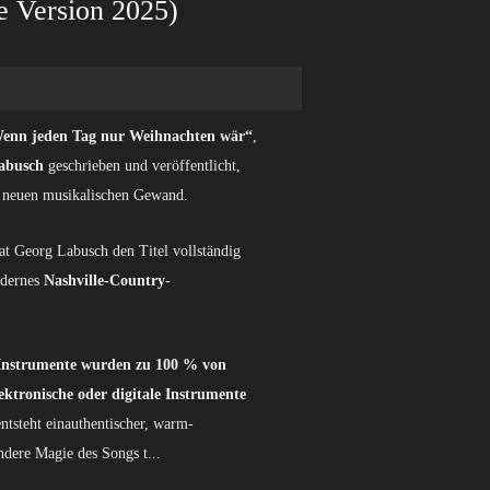
e Version 2025)
enn jeden Tag nur Weihnachten wär“
,
abusch
geschrieben und veröffentlicht,
t neuen musikalischen Gewand.
t Georg Labusch den Titel vollständig
odernes
Nashville-Country-
 Instrumente wurden zu 100 % von
lektronische oder digitale Instrumente
tsteht einauthentischer, warm-
ndere Magie des Songs t...