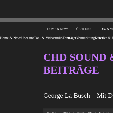
HOME & NEWS
ÜBER UNS
TON- & 
Home & News
Über uns
Ton- & Videostudio
Tonträger
Vermarktung
Künstler & 
CHD SOUND 
BEITRÄGE
George La Busch – Mit Di