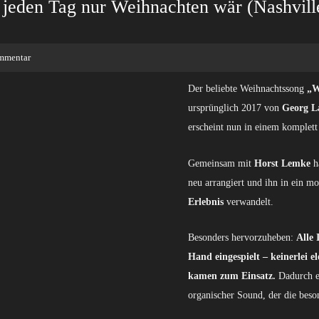
jeden Tag nur Weihnachten wär (Nashvill
mmentar
Der beliebte Weihnachtssong
„W
ursprünglich 2017 von
Georg L
erscheint nun in einem komplet
Gemeinsam mit
Horst Lemke
ha
neu arrangiert und ihn in ein m
Erlebnis
verwandelt.
Besonders hervorzuheben:
Alle
Hand eingespielt –
keinerlei e
kamen zum Einsatz.
Dadurch en
organischer Sound, der die beso