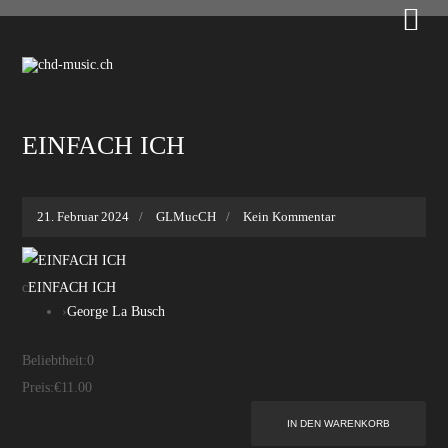

EINFACH ICH
21. Februar 2024
GLMucCH
Kein Kommentar
c
EINFACH ICH
›
George La Busch
Beliebtheit:
0
Preis:
€11.00