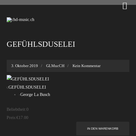

GEFÜHLSDUSELEI
3. Oktober 2019
GLMucCH
Kein Kommentar
c
GEFÜHLSDUSELEI
›
George La Busch
Beliebtheit:
0
Preis:
€17.00