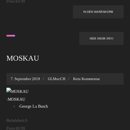
Preis:
€0.99
HIER MEHR INFO
MOSKAU
7. September 2019
GLMucCH
Kein Kommentar
s
MOSKAU
›
George La Busch
Beliebtheit:
0
Preis:
€0.99