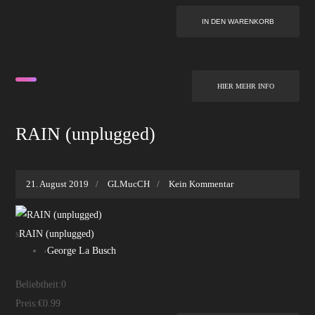
HIER MEHR INFO
RAIN (unplugged)
21. August 2019
GLMucCH
Kein Kommentar
s
RAIN (unplugged)
›
George La Busch
Beliebtheit:
0
Preis:
€0.99