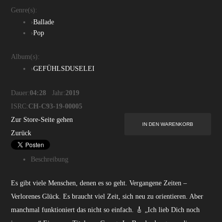
Genre(s):
›
Ballade
›
Pop
Album(s):
›
GEFÜHLSDUSELEI
Dauer:
04:28
Jahr:
2019
ISRC:
CH-C93-19-00005
Zur Store-Seite gehen
Zurück
Beschreibung
Es gibt viele Menschen, denen es so geht. Vergangene Zeiten –
Verlorenes Glück. Es braucht viel Zeit, sich neu zu orientieren. Aber
manchmal funktioniert das nicht so einfach. 🎸 „Ich lieb Dich noch