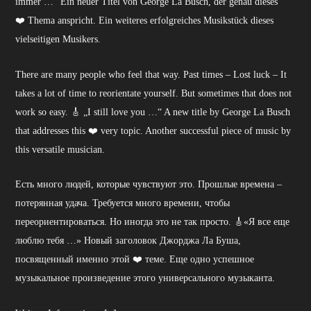
immer …“ Ein neuer Titel von George La Busch, der genau dieses
❤️ Thema anspricht. Ein weiteres erfolgreiches Musikstück dieses
vielseitigen Musikers.
There are many people who feel that way. Past times – Lost luck – It
takes a lot of time to reorientate yourself. But sometimes that does not
work so easy. 🎸 „I still love you …“ A new title by George La Busch
that addresses this ❤️ very topic. Another successful piece of music by
this versatile musician.
Есть много людей, которые чувствуют это. Прошлые времена –
потерянная удача. Требуется много времени, чтобы
переориентироваться. Но иногда это не так просто. 🎸«Я все еще
люблю тебя …» Новый заголовок Джорджа Ла Буша,
посвященный именно этой ❤️ теме. Еще одно успешное
музыкальное произведение этого универсального музыканта.