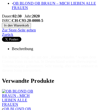
›
OB BLOND OB BRAUN – MICH LIEBEN ALLE
FRAUEN
Dauer:
02:30
Jahr:
2020
ISRC:
CH-C93-20-0000-5
Zur Store-Seite gehen
Zurück
Beschreibung
Ein lustiger Song, der mit den „Hamsterkäufen “ wegen dem
Corona Virus zu tun hat. In Deutschland wurde überwiegend
Toilettenpapier gehamstert. Sehr traurig, aber auch amüsant in
diesem Song interpretiert.
Verwandte Produkte
c
OB BLOND OB