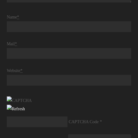
Name
*
Mail
*
Website
*
CAPTCHA Code
*