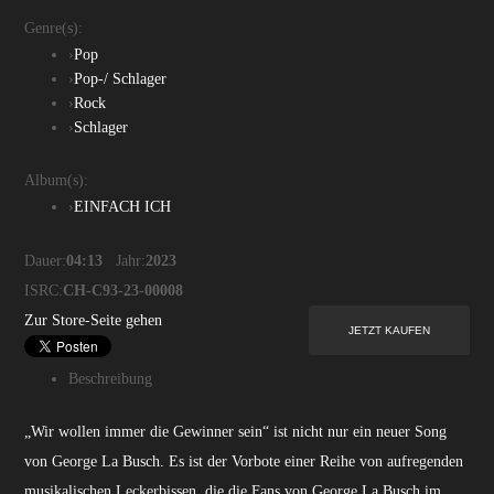
Genre(s):
›
Pop
›
Pop-/ Schlager
›
Rock
›
Schlager
Album(s):
›
EINFACH ICH
Dauer:
04:13
Jahr:
2023
ISRC:
CH-C93-23-00008
Zur Store-Seite gehen
Beschreibung
„Wir wollen immer die Gewinner sein“ ist nicht nur ein neuer Song
von George La Busch. Es ist der Vorbote einer Reihe von aufregenden
musikalischen Leckerbissen, die die Fans von George La Busch im