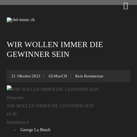

WIR WOLLEN IMMER DIE
GEWINNER SEIN
21. Oktober 2023
GLMucCH
Kein Kommentar
Hörprobe
WIR WOLLEN IMMER DIE GEWINNER SEIN
€0.99
Beliebtheit:
0
›
George La Busch