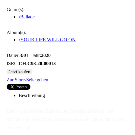
Genre(s):
›
Ballade
Album(s):
›
YOUR LIFE WILL GO ON
Dauer:
3:01
Jahr:
2020
ISRC:
CH-C93-20-00013
Zur Store-Seite gehen
Beschreibung
Eine wunderschöne Ballade, die Trost spenden und Mut
machen soll. Wenn man immer an das Gute glaubt, dann wird
auch alles gut.