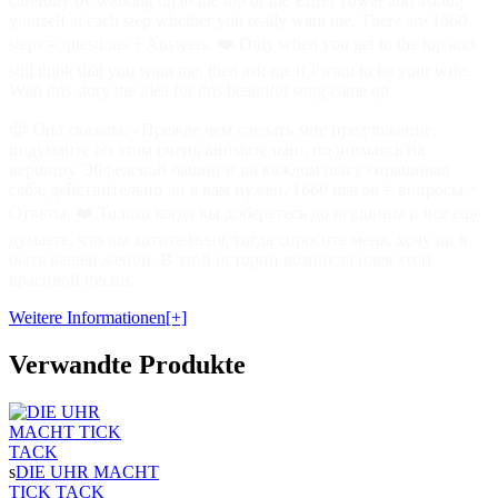
carefully by walking up to the top of the Eiffel Tower and asking
yourself at each step whether you really want me. There are 1660
steps = questions + Answers. ❤️ Only when you get to the top and
still think that you want me, then ask me if I want to be your wife.
With this story the idea for this beautiful song came up.
😉 Она сказала: «Прежде чем сделать мне предложение,
подумайте об этом очень внимательно, поднимаясь на
вершину Эйфелевой башни и на каждом шагу спрашивая
себя, действительно ли я вам нужен. 1660 шагов = вопросы +
Ответы. ❤️ Только когда вы доберетесь до вершины и все еще
думаете, что вы хотите меня, тогда спросите меня, хочу ли я
быть вашей женой. В этой истории возникла идея этой
красивой песни.
Weitere Informationen[+]
Verwandte Produkte
s
DIE UHR MACHT
TICK TACK