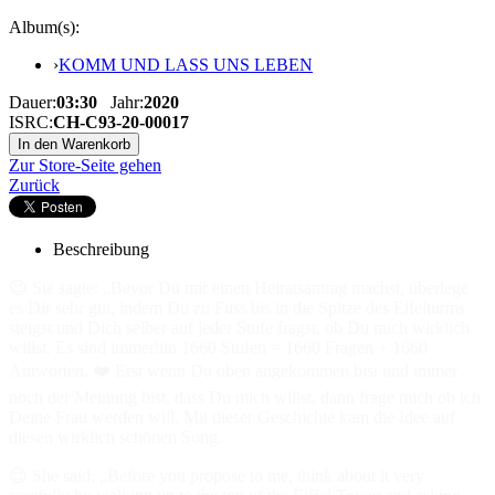
Album(s):
›
KOMM UND LASS UNS LEBEN
Dauer:
03:30
Jahr:
2020
ISRC:
CH-C93-20-00017
Zur Store-Seite gehen
Zurück
Beschreibung
😉 Sie sagte: „Bevor Du mir einen Heiratsantrag machst, überlege
es Dir sehr gut, indem Du zu Fuss bis in die Spitze des Eifelturms
steigst und Dich selber auf jeder Stufe fragst, ob Du mich wirklich
willst. Es sind immerhin 1660 Stufen = 1660 Fragen + 1660
Antworten. ❤️ Erst wenn Du oben angekommen bist und immer
noch der Meinung bist, dass Du mich willst, dann frage mich ob ich
Deine Frau werden will. Mit dieser Geschichte kam die Idee auf
diesen wirklich schönen Song.
😉 She said: „Before you propose to me, think about it very