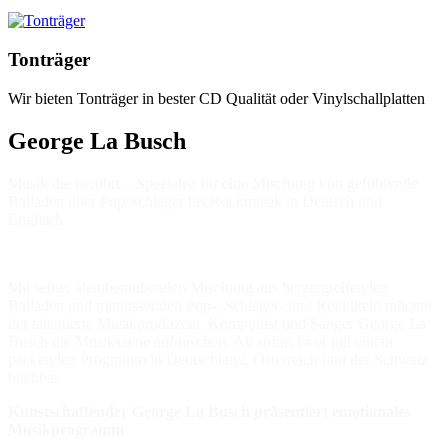
Tonträger
Wir bieten Tonträger in bester CD Qualität oder Vinylschallplatten
George La Busch
Musik die berührt – Spezialist für eine Mischung von gefühlvolle
Balladen über Pop/Schlager bis Rockmusik in Deutsch und
Englisch.
Mit seiner atemberaubenden Mischung aus herzergreifenden
Balladen und mitreissenden Pop-, Schlager- und Rocktiteln möchte
der talentierte Musikproduzent, Komponist und Sänger George La
Busch die Musikszene aufmischen. Ab sofort ist er mit einem
packenden Programm in Deutschland, Österreich und der Schweiz
buchbar.
Kunstschaffender George La Busch präsentiert emotionales
Musikprogramm