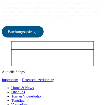
emotionale Bandbreite, die er durch seine Musik ausdrückt, groß ist,
bleibt seine konsistente Fähigkeit, echte Emotionen zu provozieren,
stets unverändert. Es geht ihm nicht nur um Unterhaltung, sondern
eben auch um die persönliche Bereicherung jedes einzelnen
Zuhörers.
Buchungsanfrage
Aktuelle Songs
Impressum
Datenschutzerklärung
Home & News
Über uns
Ton- & Videostudio
Tonträger
Vermarktung