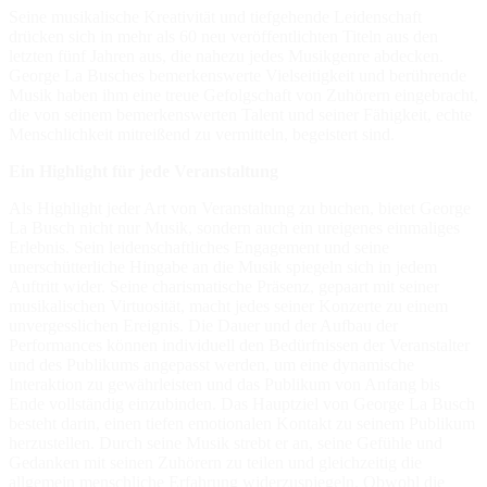
Seine musikalische Kreativität und tiefgehende Leidenschaft
drücken sich in mehr als 60 neu veröffentlichten Titeln aus den
letzten fünf Jahren aus, die nahezu jedes Musikgenre abdecken.
George La Busches bemerkenswerte Vielseitigkeit und berührende
Musik haben ihm eine treue Gefolgschaft von Zuhörern eingebracht,
die von seinem bemerkenswerten Talent und seiner Fähigkeit, echte
Menschlichkeit mitreißend zu vermitteln, begeistert sind.
Ein Highlight für jede Veranstaltung
Als Highlight jeder Art von Veranstaltung zu buchen, bietet George
La Busch nicht nur Musik, sondern auch ein ureigenes einmaliges
Erlebnis. Sein leidenschaftliches Engagement und seine
unerschütterliche Hingabe an die Musik spiegeln sich in jedem
Auftritt wider. Seine charismatische Präsenz, gepaart mit seiner
musikalischen Virtuosität, macht jedes seiner Konzerte zu einem
unvergesslichen Ereignis. Die Dauer und der Aufbau der
Performances können individuell den Bedürfnissen der Veranstalter
und des Publikums angepasst werden, um eine dynamische
Interaktion zu gewährleisten und das Publikum von Anfang bis
Ende vollständig einzubinden. Das Hauptziel von George La Busch
besteht darin, einen tiefen emotionalen Kontakt zu seinem Publikum
herzustellen. Durch seine Musik strebt er an, seine Gefühle und
Gedanken mit seinen Zuhörern zu teilen und gleichzeitig die
allgemein menschliche Erfahrung widerzuspiegeln. Obwohl die