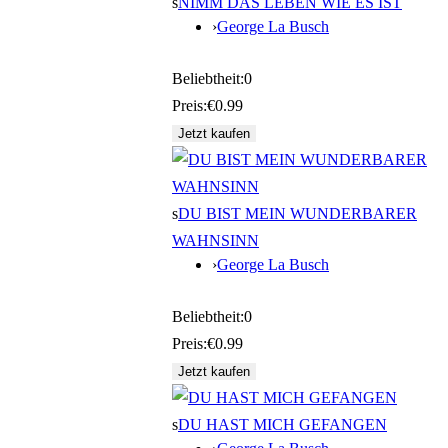
s
NIMM DAS LEBEN WIE ES IST
›
George La Busch
Beliebtheit:
0
Preis:
€0.99
s
DU BIST MEIN WUNDERBARER
WAHNSINN
›
George La Busch
Beliebtheit:
0
Preis:
€0.99
s
DU HAST MICH GEFANGEN