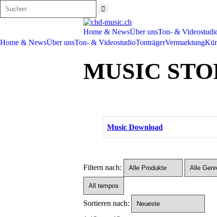
Home & News
Über uns
Ton- & Videostudi
Home & News
Über uns
Ton- & Videostudio
Tonträger
Vermarktung
Kün
MUSIC STO
Music Download
Filtern nach:
Sortieren nach: