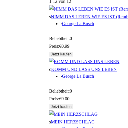
1-12 von 12
s
NIMM DAS LEBEN WIE ES IST (Remi
›
George La Busch
Beliebtheit:
0
Preis:
€0.99
c
KOMM UND LASS UNS LEBEN
›
George La Busch
Beliebtheit:
0
Preis:
€9.00
s
MEIN HERZSCHLAG