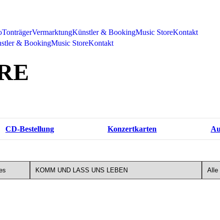
o
Tonträger
Vermarktung
Künstler & Booking
Music Store
Kontakt
stler & Booking
Music Store
Kontakt
RE
CD-Bestellung
Konzertkarten
Au