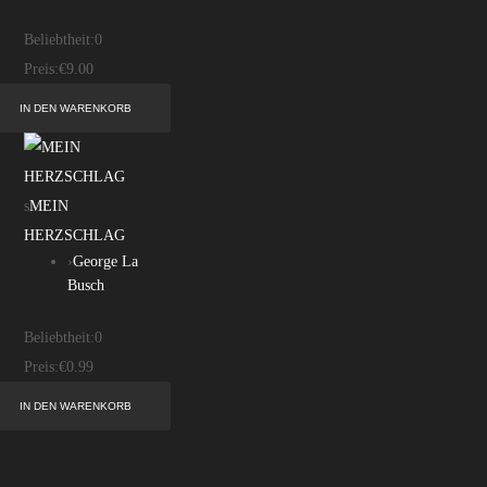
Beliebtheit:
0
Preis:
€9.00
s
MEIN
HERZSCHLAG
›
George La
Busch
Beliebtheit:
0
Preis:
€0.99