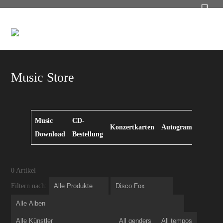

Music Store
Music
CD-
Konzertkarten
Autogrammkarten
Download
Bestellung
0
Artikel
Filtern nach: