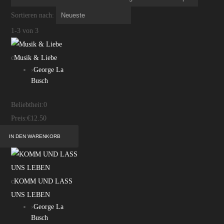
Sortieren nach:
1-3 von 3
c
Musik & Liebe
›
George La
Busch
Beliebtheit:
0
Preis:
€12.50
c
KOMM UND LASS
UNS LEBEN
›
George La
Busch